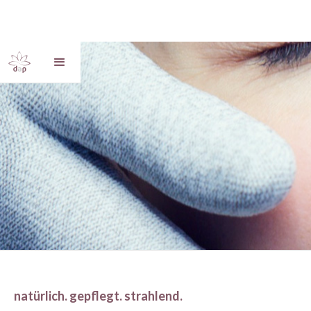
Slide 3 of 3.
natürlich. gepflegt. strahlend.